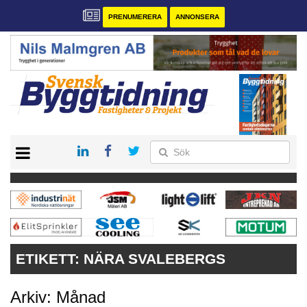
PRENUMERERA
ANNONSERA
START
PRENUMERERA
VÅRA ANDRA MAGASIN
ANNONSERA
KONTAKT
ETIKETT:
NÄRA SVALEBERGS
Arkiv: Månad