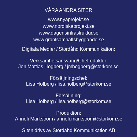
VÅRA ANDRA SITER
www.nyaprojekt.se
www.nordiskaprojekt.se
www.dagensinfrastruktur.se
www.grontsamhallsbyggande.se
Digitala Medier / Stordåhd Kommunikation:
Verksamhetsansvarig/Chefredaktör:
Jon Mattias Högberg /
jmhogberg@storkom.se
Försäljningschef:
Lisa Hofberg /
lisa.hofberg@storkom.se
Försäljning:
Lisa Hofberg /
lisa.hofberg@storkom.se
Produktion:
Anneli Markström /
anneli.markstrom@storkom.se
Siten drivs av Stordåhd Kommunikation AB