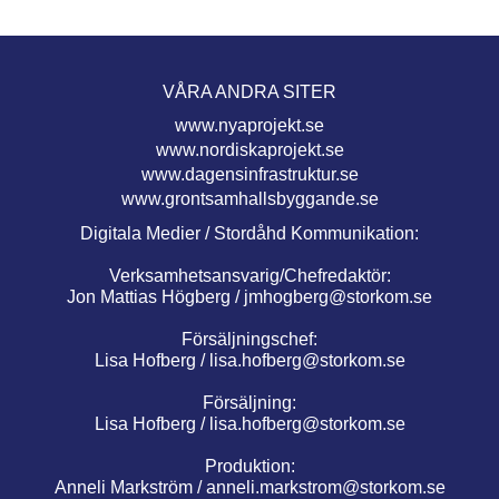
VÅRA ANDRA SITER
www.nyaprojekt.se
www.nordiskaprojekt.se
www.dagensinfrastruktur.se
www.grontsamhallsbyggande.se
Digitala Medier / Stordåhd Kommunikation:
Verksamhetsansvarig/Chefredaktör:
Jon Mattias Högberg /
jmhogberg@storkom.se
Försäljningschef:
Lisa Hofberg /
lisa.hofberg@storkom.se
Försäljning:
Lisa Hofberg /
lisa.hofberg@storkom.se
Produktion:
Anneli Markström /
anneli.markstrom@storkom.se