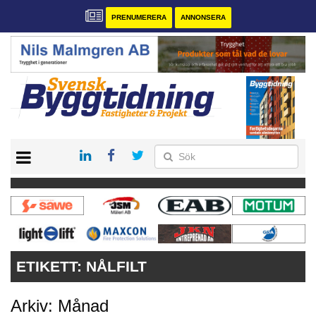
PRENUMERERA
ANNONSERA
START
PRENUMERERA
VÅRA ANDRA MAGASIN
ANNONSERA
KONTAKT
ETIKETT:
NÅLFILT
Arkiv: Månad