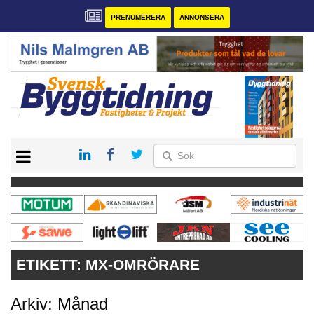
PRENUMERERA
ANNONSERA
START
PRENUMERERA
VÅRA ANDRA MAGASIN
ANNONSERA
KONTAKT
ETIKETT:
MX-OMRÖRARE
Arkiv: Månad