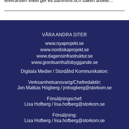
leveransen vilket ger ett dammfritt och säkert arbete…
VÅRA ANDRA SITER
www.nyaprojekt.se
www.nordiskaprojekt.se
www.dagensinfrastruktur.se
www.grontsamhallsbyggande.se
Digitala Medier / Stordåhd Kommunikation:
Verksamhetsansvarig/Chefredaktör:
Jon Mattias Högberg /
jmhogberg@storkom.se
Försäljningschef:
Lisa Hofberg /
lisa.hofberg@storkom.se
Försäljning:
Lisa Hofberg /
lisa.hofberg@storkom.se