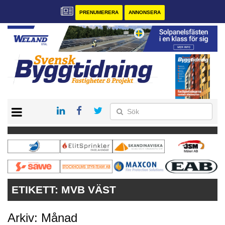
PRENUMERERA
ANNONSERA
START
PRENUMERERA
VÅRA ANDRA MAGASIN
ANNONSERA
KONTAKT
ETIKETT:
MVB VÄST
Arkiv: Månad