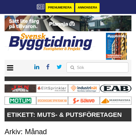
PRENUMERERA
ANNONSERA
START
PRENUMERERA
VÅRA ANDRA MAGASIN
ANNONSERA
KONTAKT
ETIKETT:
MUTS- & PUTSFÖRETAGEN
Arkiv: Månad