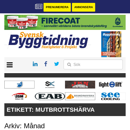
PRENUMERERA
ANNONSERA
START
PRENUMERERA
VÅRA ANDRA MAGASIN
ANNONSERA
KONTAKT
ETIKETT:
MUTBROTTSHÄRVA
Arkiv: Månad