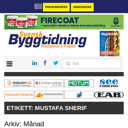
PRENUMERERA
ANNONSERA
START
PRENUMERERA
VÅRA ANDRA MAGASIN
ANNONSERA
KONTAKT
ETIKETT:
MUSTAFA SHERIF
Arkiv: Månad