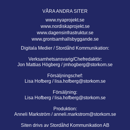
VÅRA ANDRA SITER
www.nyaprojekt.se
www.nordiskaprojekt.se
www.dagensinfrastruktur.se
www.grontsamhallsbyggande.se
Digitala Medier / Stordåhd Kommunikation:
Verksamhetsansvarig/Chefredaktör:
Jon Mattias Högberg /
jmhogberg@storkom.se
Försäljningschef:
Lisa Hofberg /
lisa.hofberg@storkom.se
Försäljning:
Lisa Hofberg /
lisa.hofberg@storkom.se
Produktion:
Anneli Markström /
anneli.markstrom@storkom.se
Siten drivs av Stordåhd Kommunikation AB