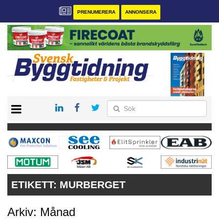
PRENUMERERA
ANNONSERA
START
PRENUMERERA
VÅRA ANDRA MAGASIN
ANNONSERA
KONTAKT
ETIKETT:
MURBERGET
Arkiv: Månad