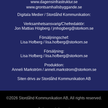
www.dagensinfrastruktur.se
www.grontsamhallsbyggande.se
Digitala Medier / Stordåhd Kommunikation:
Verksamhetsansvarig/Chefredaktör:
Jon Mattias Högberg /
jmhogberg@storkom.se
Försäljningschef:
Lisa Hofberg /
lisa.hofberg@storkom.se
Försäljning:
Lisa Hofberg /
lisa.hofberg@storkom.se
Produktion:
Anneli Markström /
anneli.markstrom@storkom.se
Siten drivs av Stordåhd Kommunikation AB
©
2026 Stordåhd Kommunikation AB, All rights reserved.