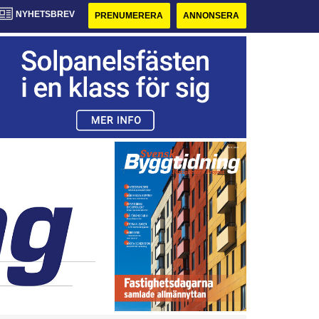
NYHETSBREV
PRENUMERERA
ANNONSERA