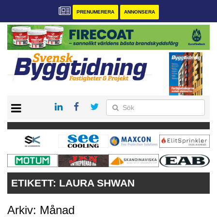
PRENUMERERA
ANNONSERA
START
PRENUMERERA
VÅRA ANDRA MAGASIN
ANNONSERA
KONTAKT
ETIKETT:
LAURA SHWAN
Arkiv: Månad