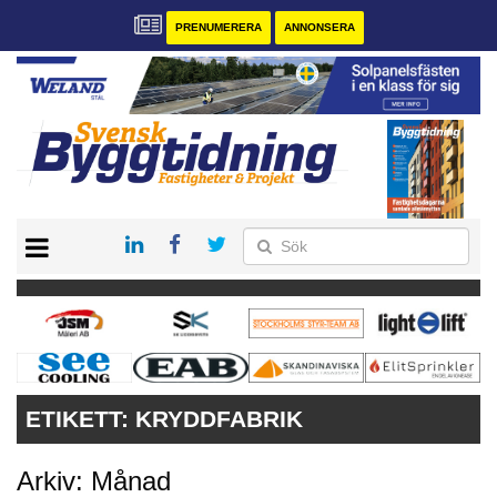
PRENUMERERA
ANNONSERA
START
PRENUMERERA
VÅRA ANDRA MAGASIN
ANNONSERA
KONTAKT
ETIKETT:
KRYDDFABRIK
Arkiv: Månad