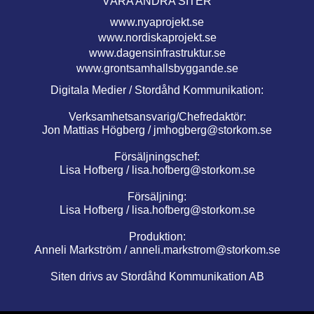
VÅRA ANDRA SITER
www.nyaprojekt.se
www.nordiskaprojekt.se
www.dagensinfrastruktur.se
www.grontsamhallsbyggande.se
Digitala Medier / Stordåhd Kommunikation:
Verksamhetsansvarig/Chefredaktör:
Jon Mattias Högberg /
jmhogberg@storkom.se
Försäljningschef:
Lisa Hofberg /
lisa.hofberg@storkom.se
Försäljning:
Lisa Hofberg /
lisa.hofberg@storkom.se
Produktion:
Anneli Markström /
anneli.markstrom@storkom.se
Siten drivs av Stordåhd Kommunikation AB