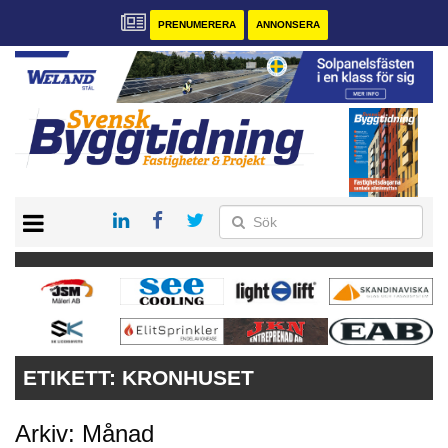
PRENUMERERA
ANNONSERA
START
PRENUMERERA
VÅRA ANDRA MAGASIN
ANNONSERA
KONTAKT
ETIKETT:
KRONHUSET
Arkiv: Månad