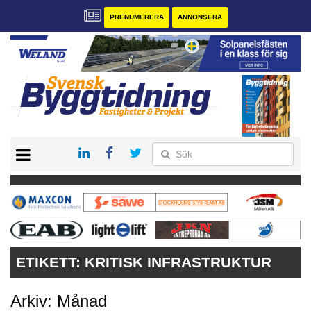
PRENUMERERA
ANNONSERA
START
PRENUMERERA
VÅRA ANDRA MAGASIN
ANNONSERA
KONTAKT
ETIKETT:
KRITISK INFRASTRUKTUR
Arkiv: Månad