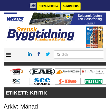
PRENUMERERA
ANNONSERA
START
PRENUMERERA
VÅRA ANDRA MAGASIN
ANNONSERA
KONTAKT
ETIKETT:
KRITIK
Arkiv: Månad