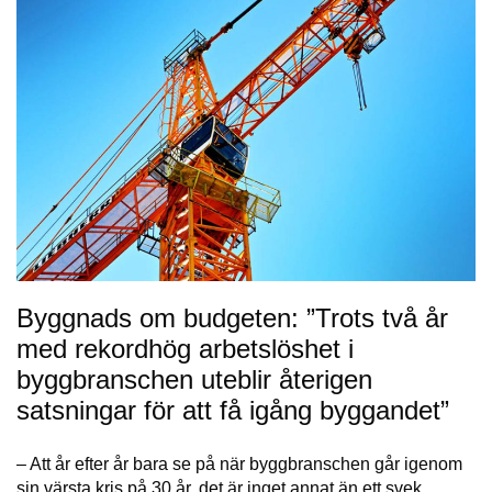
Byggnads om budgeten: ”Trots två år
med rekordhög arbetslöshet i
byggbranschen uteblir återigen
satsningar för att få igång byggandet”
– Att år efter år bara se på när byggbranschen går igenom
sin värsta kris på 30 år, det är inget annat än ett svek.