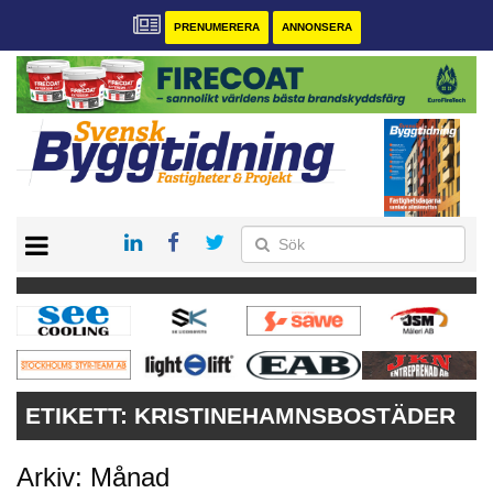
PRENUMERERA
ANNONSERA
START
PRENUMERERA
VÅRA ANDRA MAGASIN
ANNONSERA
KONTAKT
ETIKETT:
KRISTINEHAMNSBOSTÄDER
Arkiv: Månad