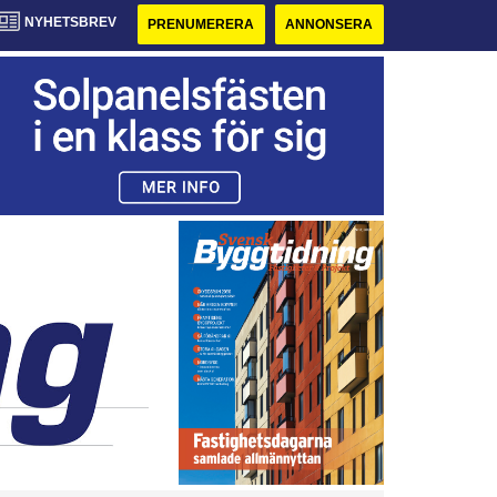
NYHETSBREV
PRENUMERERA
ANNONSERA