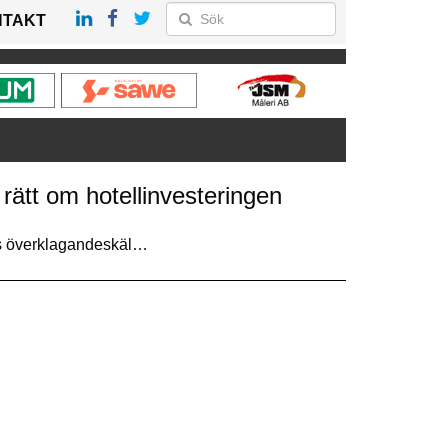
NTAKT
ätt om hotellinvesteringen
ns överklagandeskäl…