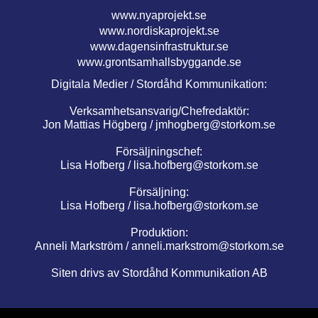
www.nyaprojekt.se
www.nordiskaprojekt.se
www.dagensinfrastruktur.se
www.grontsamhallsbyggande.se
Digitala Medier / Stordåhd Kommunikation:
Verksamhetsansvarig/Chefredaktör:
Jon Mattias Högberg /
jmhogberg@storkom.se
Försäljningschef:
Lisa Hofberg /
lisa.hofberg@storkom.se
Försäljning:
Lisa Hofberg /
lisa.hofberg@storkom.se
Produktion:
Anneli Markström /
anneli.markstrom@storkom.se
Siten drivs av Stordåhd Kommunikation AB