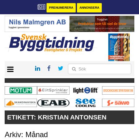
PRENUMERERA
ANNONSERA
START
PRENUMERERA
VÅRA ANDRA MAGASIN
ANNONSERA
KONTAKT
ETIKETT:
KRISTIAN ANTONSEN
Arkiv: Månad