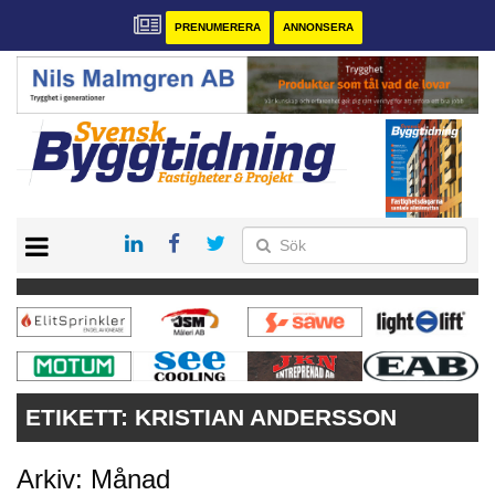
PRENUMERERA
ANNONSERA
START
PRENUMERERA
VÅRA ANDRA MAGASIN
ANNONSERA
KONTAKT
ETIKETT:
KRISTIAN ANDERSSON
Arkiv: Månad