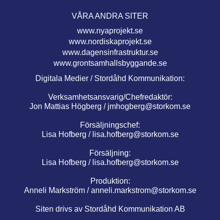
VÅRA ANDRA SITER
www.nyaprojekt.se
www.nordiskaprojekt.se
www.dagensinfrastruktur.se
www.grontsamhallsbyggande.se
Digitala Medier / Stordåhd Kommunikation:
Verksamhetsansvarig/Chefredaktör:
Jon Mattias Högberg /
jmhogberg@storkom.se
Försäljningschef:
Lisa Hofberg /
lisa.hofberg@storkom.se
Försäljning:
Lisa Hofberg /
lisa.hofberg@storkom.se
Produktion:
Anneli Markström /
anneli.markstrom@storkom.se
Siten drivs av Stordåhd Kommunikation AB