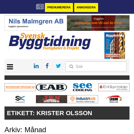
PRENUMERERA
ANNONSERA
START
PRENUMERERA
VÅRA ANDRA MAGASIN
ANNONSERA
KONTAKT
ETIKETT:
KRISTER OLSSON
Arkiv: Månad