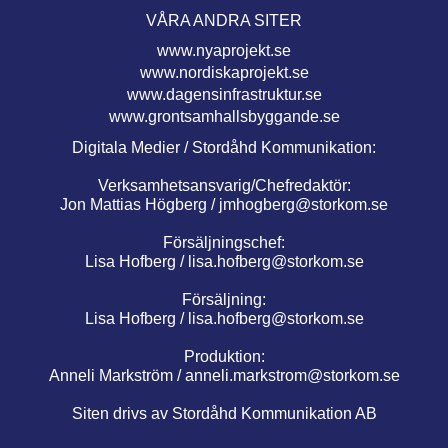
VÅRA ANDRA SITER
www.nyaprojekt.se
www.nordiskaprojekt.se
www.dagensinfrastruktur.se
www.grontsamhallsbyggande.se
Digitala Medier / Stordåhd Kommunikation:
Verksamhetsansvarig/Chefredaktör:
Jon Mattias Högberg /
jmhogberg@storkom.se
Försäljningschef:
Lisa Hofberg /
lisa.hofberg@storkom.se
Försäljning:
Lisa Hofberg /
lisa.hofberg@storkom.se
Produktion:
Anneli Markström /
anneli.markstrom@storkom.se
Siten drivs av Stordåhd Kommunikation AB