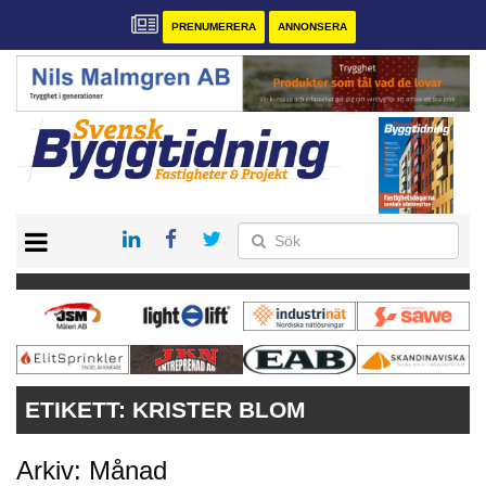
PRENUMERERA
ANNONSERA
START
PRENUMERERA
VÅRA ANDRA MAGASIN
ANNONSERA
KONTAKT
ETIKETT:
KRISTER BLOM
Arkiv: Månad