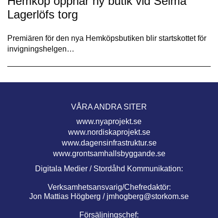
Hemköp öppnar ny butik vid Selma
Lagerlöfs torg
Premiären för den nya Hemköpsbutiken blir startskottet för
invigningshelgen…
VÅRA ANDRA SITER
www.nyaprojekt.se
www.nordiskaprojekt.se
www.dagensinfrastruktur.se
www.grontsamhallsbyggande.se
Digitala Medier / Stordåhd Kommunikation:
Verksamhetsansvarig/Chefredaktör:
Jon Mattias Högberg /
jmhogberg@storkom.se
Försäljningschef: