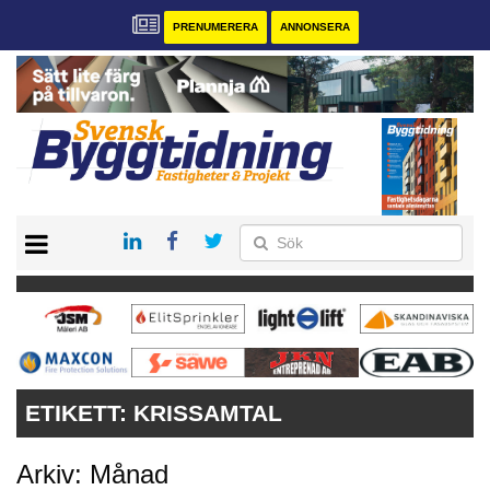
PRENUMERERA
ANNONSERA
START
PRENUMERERA
VÅRA ANDRA MAGASIN
ANNONSERA
KONTAKT
ETIKETT:
KRISSAMTAL
Arkiv: Månad