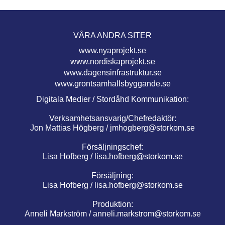
VÅRA ANDRA SITER
www.nyaprojekt.se
www.nordiskaprojekt.se
www.dagensinfrastruktur.se
www.grontsamhallsbyggande.se
Digitala Medier / Stordåhd Kommunikation:
Verksamhetsansvarig/Chefredaktör:
Jon Mattias Högberg /
jmhogberg@storkom.se
Försäljningschef:
Lisa Hofberg /
lisa.hofberg@storkom.se
Försäljning:
Lisa Hofberg /
lisa.hofberg@storkom.se
Produktion:
Anneli Markström /
anneli.markstrom@storkom.se