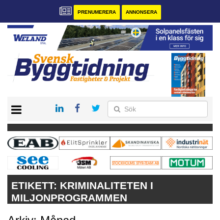
PRENUMERERA
ANNONSERA
START
PRENUMERERA
VÅRA ANDRA MAGASIN
ANNONSERA
KONTAKT
ETIKETT:
KRIMINALITETEN I
MILJONPROGRAMMEN