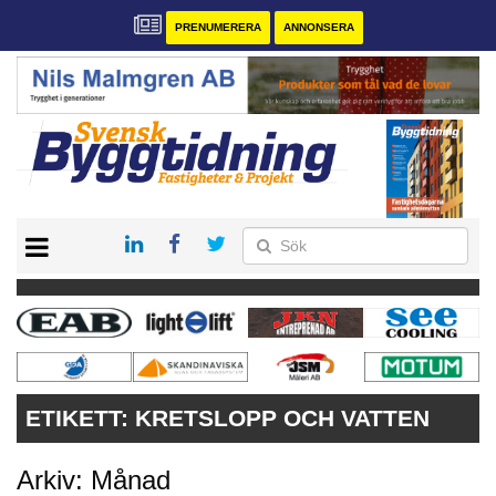
PRENUMERERA
ANNONSERA
START
PRENUMERERA
VÅRA ANDRA MAGASIN
ANNONSERA
KONTAKT
ETIKETT:
KRETSLOPP OCH VATTEN
Arkiv: Månad