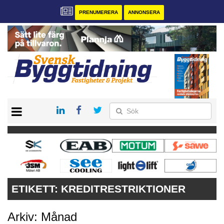
PRENUMERERA
ANNONSERA
START
PRENUMERERA
VÅRA ANDRA MAGASIN
ANNONSERA
KONTAKT
ETIKETT:
KREDITRESTRIKTIONER
Arkiv: Månad