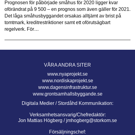
Prognosen för påbörjade småhus för 2020 ligger kvar
oförändrat på 9 500 – en prognos som även gäller för 2021.
Det låga småhusbyggandet orsakas alltjämt av brist på
tomtmark, kreditrestriktioner samt ett oförutsägbart
regelverk. För…
VÅRA ANDRA SITER
www.nyaprojekt.se
www.nordiskaprojekt.se
www.dagensinfrastruktur.se
www.grontsamhallsbyggande.se
Digitala Medier / Stordåhd Kommunikation:
Verksamhetsansvarig/Chefredaktör:
Jon Mattias Högberg /
jmhogberg@storkom.se
Försäljningschef: