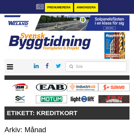
PRENUMERERA
ANNONSERA
START
PRENUMERERA
VÅRA ANDRA MAGASIN
ANNONSERA
KONTAKT
ETIKETT:
KREDITKORT
Arkiv: Månad