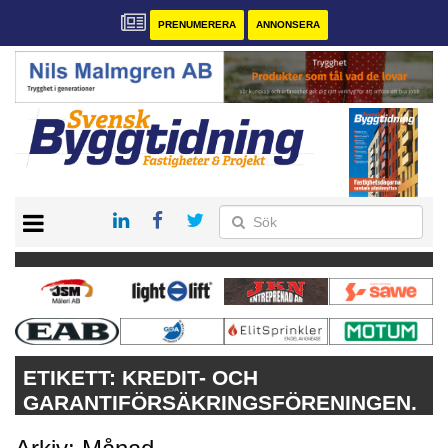
PRENUMERERA
ANNONSERA
START
PRENUMERERA
VÅRA ANDRA MAGASIN
ANNONSERA
KONTAKT
ETIKETT:
KREDIT- OCH
GARANTIFÖRSÄKRINGSFÖRENINGEN.