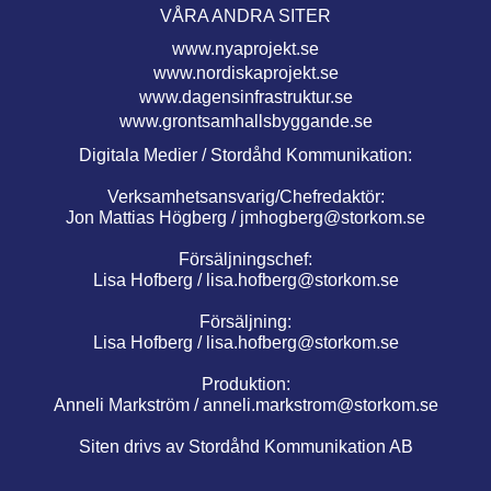
VÅRA ANDRA SITER
www.nyaprojekt.se
www.nordiskaprojekt.se
www.dagensinfrastruktur.se
www.grontsamhallsbyggande.se
Digitala Medier / Stordåhd Kommunikation:
Verksamhetsansvarig/Chefredaktör:
Jon Mattias Högberg /
jmhogberg@storkom.se
Försäljningschef:
Lisa Hofberg /
lisa.hofberg@storkom.se
Försäljning:
Lisa Hofberg /
lisa.hofberg@storkom.se
Produktion:
Anneli Markström /
anneli.markstrom@storkom.se
Siten drivs av Stordåhd Kommunikation AB