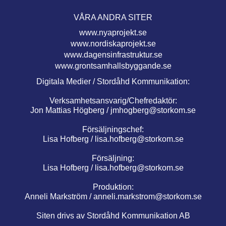
VÅRA ANDRA SITER
www.nyaprojekt.se
www.nordiskaprojekt.se
www.dagensinfrastruktur.se
www.grontsamhallsbyggande.se
Digitala Medier / Stordåhd Kommunikation:
Verksamhetsansvarig/Chefredaktör:
Jon Mattias Högberg /
jmhogberg@storkom.se
Försäljningschef:
Lisa Hofberg /
lisa.hofberg@storkom.se
Försäljning:
Lisa Hofberg /
lisa.hofberg@storkom.se
Produktion:
Anneli Markström /
anneli.markstrom@storkom.se
Siten drivs av Stordåhd Kommunikation AB