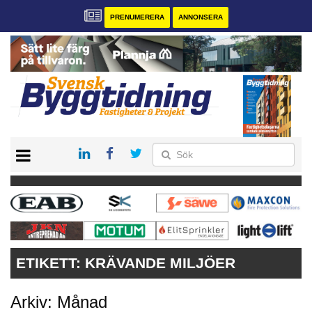
PRENUMERERA
ANNONSERA
START
PRENUMERERA
VÅRA ANDRA MAGASIN
ANNONSERA
KONTAKT
ETIKETT:
KRÄVANDE MILJÖER
Arkiv: Månad