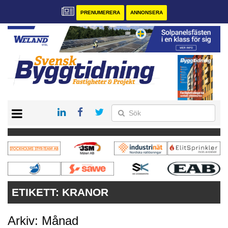
PRENUMERERA
ANNONSERA
START
PRENUMERERA
VÅRA ANDRA MAGASIN
ANNONSERA
KONTAKT
ETIKETT:
KRANOR
Arkiv: Månad