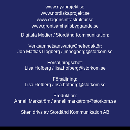
www.nyaprojekt.se
www.nordiskaprojekt.se
www.dagensinfrastruktur.se
www.grontsamhallsbyggande.se
Digitala Medier / Stordåhd Kommunikation:
Verksamhetsansvarig/Chefredaktör:
Jon Mattias Högberg /
jmhogberg@storkom.se
Försäljningschef:
Lisa Hofberg /
lisa.hofberg@storkom.se
Försäljning:
Lisa Hofberg /
lisa.hofberg@storkom.se
Produktion:
Anneli Markström /
anneli.markstrom@storkom.se
Siten drivs av Stordåhd Kommunikation AB