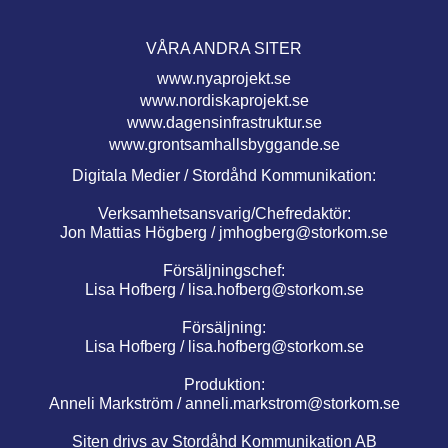
VÅRA ANDRA SITER
www.nyaprojekt.se
www.nordiskaprojekt.se
www.dagensinfrastruktur.se
www.grontsamhallsbyggande.se
Digitala Medier / Stordåhd Kommunikation:
Verksamhetsansvarig/Chefredaktör:
Jon Mattias Högberg /
jmhogberg@storkom.se
Försäljningschef:
Lisa Hofberg /
lisa.hofberg@storkom.se
Försäljning:
Lisa Hofberg /
lisa.hofberg@storkom.se
Produktion:
Anneli Markström /
anneli.markstrom@storkom.se
Siten drivs av Stordåhd Kommunikation AB