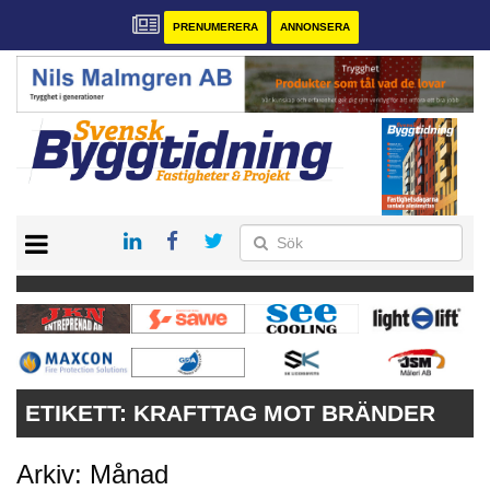
PRENUMERERA
ANNONSERA
START
PRENUMERERA
VÅRA ANDRA MAGASIN
ANNONSERA
KONTAKT
ETIKETT:
KRAFTTAG MOT BRÄNDER
Arkiv: Månad