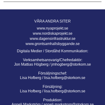
VÅRA ANDRA SITER
www.nyaprojekt.se
www.nordiskaprojekt.se
www.dagensinfrastruktur.se
www.grontsamhallsbyggande.se
Digitala Medier / Stordåhd Kommunikation:
Verksamhetsansvarig/Chefredaktör:
Jon Mattias Högberg /
jmhogberg@storkom.se
Försäljningschef:
Lisa Hofberg /
lisa.hofberg@storkom.se
Försäljning:
Lisa Hofberg /
lisa.hofberg@storkom.se
Produktion:
Anneli Markström /
anneli.markstrom@storkom.se