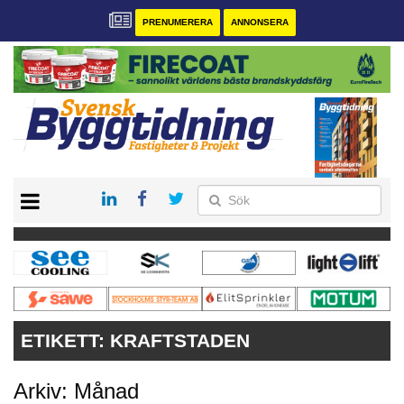
PRENUMERERA
ANNONSERA
START
PRENUMERERA
VÅRA ANDRA MAGASIN
ANNONSERA
KONTAKT
ETIKETT:
KRAFTSTADEN
Arkiv: Månad