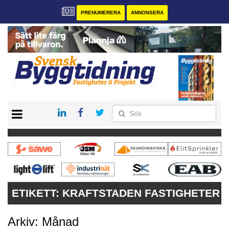
PRENUMERERA
ANNONSERA
START
PRENUMERERA
VÅRA ANDRA MAGASIN
ANNONSERA
KONTAKT
ETIKETT:
KRAFTSTADEN FASTIGHETER
Arkiv: Månad