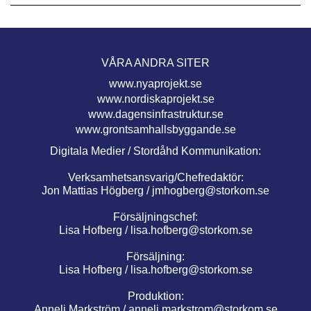
VÅRA ANDRA SITER
www.nyaprojekt.se
www.nordiskaprojekt.se
www.dagensinfrastruktur.se
www.grontsamhallsbyggande.se
Digitala Medier / Stordåhd Kommunikation:
Verksamhetsansvarig/Chefredaktör:
Jon Mattias Högberg /
jmhogberg@storkom.se
Försäljningschef:
Lisa Hofberg /
lisa.hofberg@storkom.se
Försäljning:
Lisa Hofberg /
lisa.hofberg@storkom.se
Produktion:
Anneli Markström /
anneli.markstrom@storkom.se