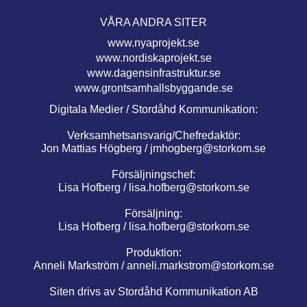
VÅRA ANDRA SITER
www.nyaprojekt.se
www.nordiskaprojekt.se
www.dagensinfrastruktur.se
www.grontsamhallsbyggande.se
Digitala Medier / Stordåhd Kommunikation:
Verksamhetsansvarig/Chefredaktör:
Jon Mattias Högberg /
jmhogberg@storkom.se
Försäljningschef:
Lisa Hofberg /
lisa.hofberg@storkom.se
Försäljning:
Lisa Hofberg /
lisa.hofberg@storkom.se
Produktion:
Anneli Markström /
anneli.markstrom@storkom.se
Siten drivs av Stordåhd Kommunikation AB