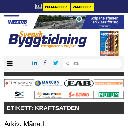
PRENUMERERA
ANNONSERA
START
PRENUMERERA
VÅRA ANDRA MAGASIN
ANNONSERA
KONTAKT
ETIKETT:
KRAFTSATDEN
Arkiv: Månad