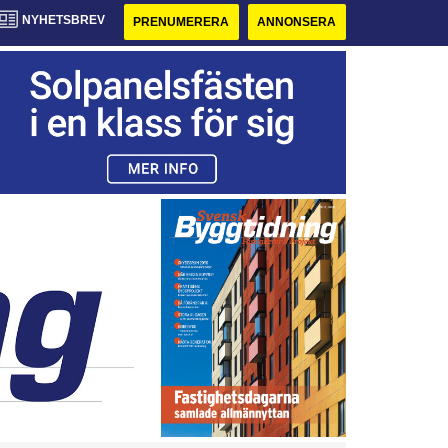
NYHETSBREV
PRENUMERERA
ANNONSERA