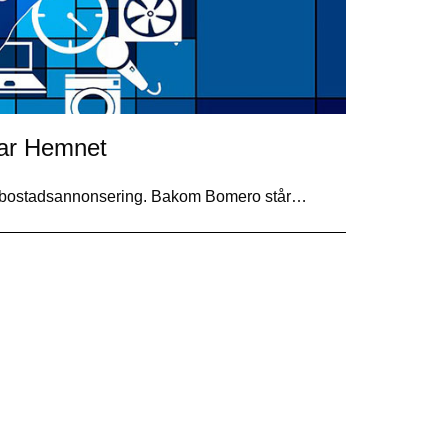
nar Hemnet
tal bostadsannonsering. Bakom Bomero står…