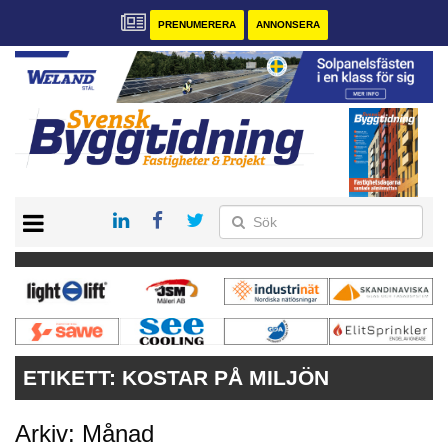
PRENUMERERA
ANNONSERA
START
PRENUMERERA
VÅRA ANDRA MAGASIN
ANNONSERA
KONTAKT
ETIKETT:
KOSTAR PÅ MILJÖN
Arkiv: Månad