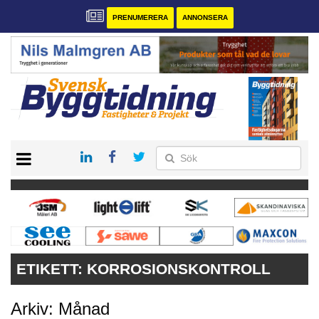
PRENUMERERA
ANNONSERA
START
PRENUMERERA
VÅRA ANDRA MAGASIN
ANNONSERA
KONTAKT
ETIKETT:
KORROSIONSKONTROLL
Arkiv: Månad