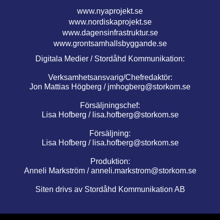
www.nyaprojekt.se
www.nordiskaprojekt.se
www.dagensinfrastruktur.se
www.grontsamhallsbyggande.se
Digitala Medier / Stordåhd Kommunikation:
Verksamhetsansvarig/Chefredaktör:
Jon Mattias Högberg /
jmhogberg@storkom.se
Försäljningschef:
Lisa Hofberg /
lisa.hofberg@storkom.se
Försäljning:
Lisa Hofberg /
lisa.hofberg@storkom.se
Produktion:
Anneli Markström /
anneli.markstrom@storkom.se
Siten drivs av Stordåhd Kommunikation AB