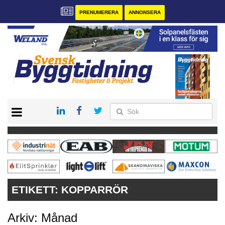
PRENUMERERA
ANNONSERA
START
PRENUMERERA
VÅRA ANDRA MAGASIN
ANNONSERA
KONTAKT
ETIKETT:
KOPPARRÖR
Arkiv: Månad