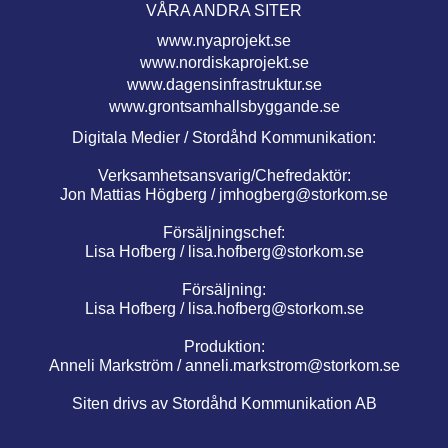
VÅRA ANDRA SITER
www.nyaprojekt.se
www.nordiskaprojekt.se
www.dagensinfrastruktur.se
www.grontsamhallsbyggande.se
Digitala Medier / Stordåhd Kommunikation:
Verksamhetsansvarig/Chefredaktör:
Jon Mattias Högberg /
jmhogberg@storkom.se
Försäljningschef:
Lisa Hofberg /
lisa.hofberg@storkom.se
Försäljning:
Lisa Hofberg /
lisa.hofberg@storkom.se
Produktion:
Anneli Markström /
anneli.markstrom@storkom.se
Siten drivs av Stordåhd Kommunikation AB