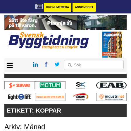
PRENUMERERA
ANNONSERA
START
PRENUMERERA
VÅRA ANDRA MAGASIN
ANNONSERA
KONTAKT
ETIKETT:
KOPPAR
Arkiv: Månad