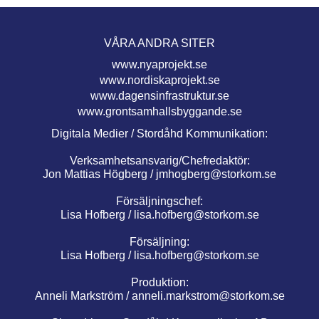
VÅRA ANDRA SITER
www.nyaprojekt.se
www.nordiskaprojekt.se
www.dagensinfrastruktur.se
www.grontsamhallsbyggande.se
Digitala Medier / Stordåhd Kommunikation:
Verksamhetsansvarig/Chefredaktör:
Jon Mattias Högberg /
jmhogberg@storkom.se
Försäljningschef:
Lisa Hofberg /
lisa.hofberg@storkom.se
Försäljning:
Lisa Hofberg /
lisa.hofberg@storkom.se
Produktion:
Anneli Markström /
anneli.markstrom@storkom.se