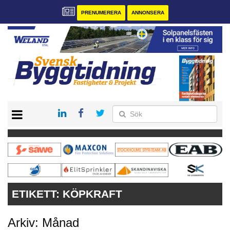
PRENUMERERA
ANNONSERA
START
PRENUMERERA
VÅRA ANDRA MAGASIN
ANNONSERA
KONTAKT
ETIKETT:
KÖPKRAFT
Arkiv: Månad