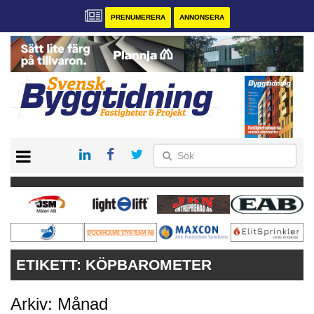
PRENUMERERA
ANNONSERA
START
PRENUMERERA
VÅRA ANDRA MAGASIN
ANNONSERA
KONTAKT
ETIKETT:
KÖPBAROMETER
Arkiv: Månad