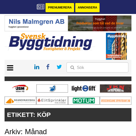
PRENUMERERA
ANNONSERA
START
PRENUMERERA
VÅRA ANDRA MAGASIN
ANNONSERA
KONTAKT
ETIKETT:
KÖP
Arkiv: Månad