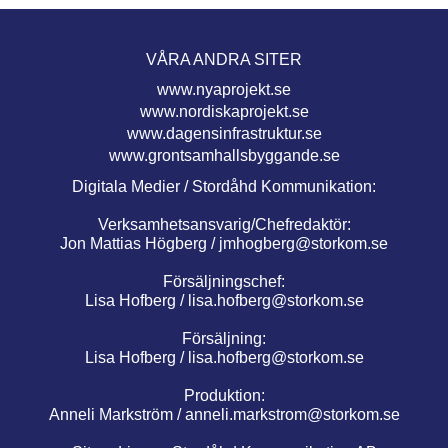
VÅRA ANDRA SITER
www.nyaprojekt.se
www.nordiskaprojekt.se
www.dagensinfrastruktur.se
www.grontsamhallsbyggande.se
Digitala Medier / Stordåhd Kommunikation:
Verksamhetsansvarig/Chefredaktör:
Jon Mattias Högberg /
jmhogberg@storkom.se
Försäljningschef:
Lisa Hofberg /
lisa.hofberg@storkom.se
Försäljning:
Lisa Hofberg /
lisa.hofberg@storkom.se
Produktion:
Anneli Markström /
anneli.markstrom@storkom.se