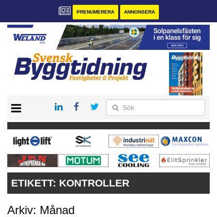
PRENUMERERA
ANNONSERA
START
PRENUMERERA
VÅRA ANDRA MAGASIN
ANNONSERA
KONTAKT
ETIKETT:
KONTROLLER
Arkiv: Månad