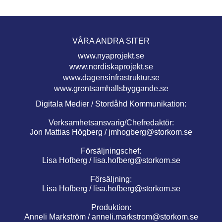
VÅRA ANDRA SITER
www.nyaprojekt.se
www.nordiskaprojekt.se
www.dagensinfrastruktur.se
www.grontsamhallsbyggande.se
Digitala Medier / Stordåhd Kommunikation:
Verksamhetsansvarig/Chefredaktör:
Jon Mattias Högberg /
jmhogberg@storkom.se
Försäljningschef:
Lisa Hofberg /
lisa.hofberg@storkom.se
Försäljning:
Lisa Hofberg /
lisa.hofberg@storkom.se
Produktion:
Anneli Markström /
anneli.markstrom@storkom.se