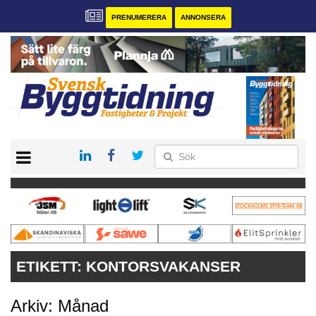
PRENUMERERA
ANNONSERA
START
PRENUMERERA
VÅRA ANDRA MAGASIN
ANNONSERA
KONTAKT
ETIKETT:
KONTORSVAKANSER
Arkiv: Månad