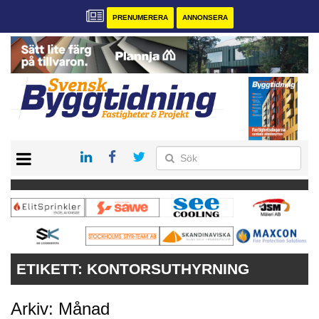
PRENUMERERA
ANNONSERA
START
PRENUMERERA
VÅRA ANDRA MAGASIN
ANNONSERA
KONTAKT
ETIKETT:
KONTORSUTHYRNING
Arkiv: Månad