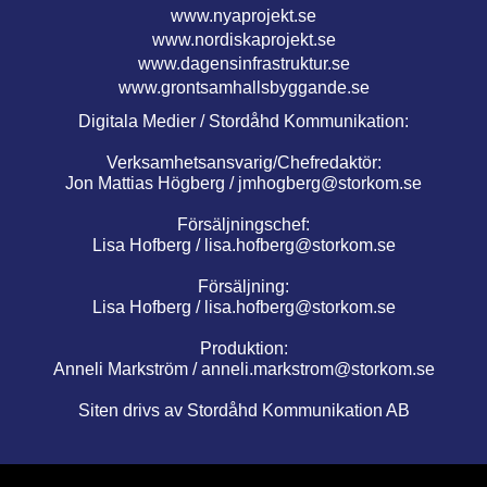
www.nyaprojekt.se
www.nordiskaprojekt.se
www.dagensinfrastruktur.se
www.grontsamhallsbyggande.se
Digitala Medier / Stordåhd Kommunikation:
Verksamhetsansvarig/Chefredaktör:
Jon Mattias Högberg /
jmhogberg@storkom.se
Försäljningschef:
Lisa Hofberg /
lisa.hofberg@storkom.se
Försäljning:
Lisa Hofberg /
lisa.hofberg@storkom.se
Produktion:
Anneli Markström /
anneli.markstrom@storkom.se
Siten drivs av Stordåhd Kommunikation AB