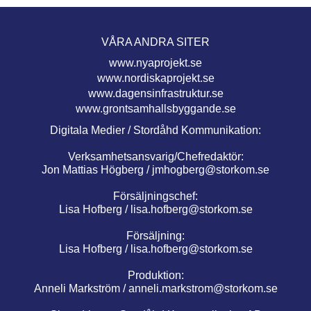
VÅRA ANDRA SITER
www.nyaprojekt.se
www.nordiskaprojekt.se
www.dagensinfrastruktur.se
www.grontsamhallsbyggande.se
Digitala Medier / Stordåhd Kommunikation:
Verksamhetsansvarig/Chefredaktör:
Jon Mattias Högberg /
jmhogberg@storkom.se
Försäljningschef:
Lisa Hofberg /
lisa.hofberg@storkom.se
Försäljning:
Lisa Hofberg /
lisa.hofberg@storkom.se
Produktion:
Anneli Markström /
anneli.markstrom@storkom.se