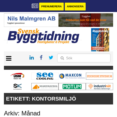
PRENUMERERA
ANNONSERA
START
PRENUMERERA
VÅRA ANDRA MAGASIN
ANNONSERA
KONTAKT
ETIKETT:
KONTORSMILJÖ
Arkiv: Månad