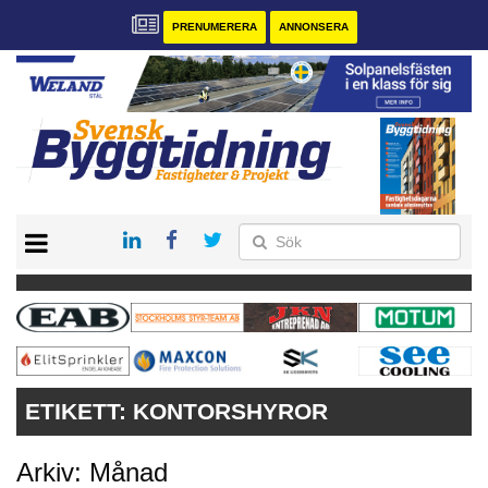
PRENUMERERA
ANNONSERA
START
PRENUMERERA
VÅRA ANDRA MAGASIN
ANNONSERA
KONTAKT
ETIKETT:
KONTORSHYROR
Arkiv: Månad