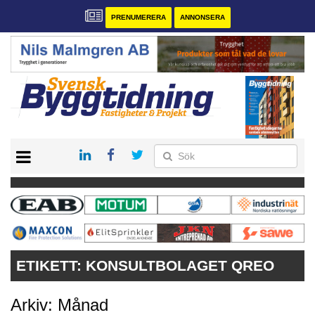
PRENUMERERA
ANNONSERA
START
PRENUMERERA
VÅRA ANDRA MAGASIN
ANNONSERA
KONTAKT
ETIKETT:
KONSULTBOLAGET QREO
Arkiv: Månad