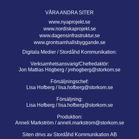
VÅRA ANDRA SITER
www.nyaprojekt.se
www.nordiskaprojekt.se
www.dagensinfrastruktur.se
www.grontsamhallsbyggande.se
Digitala Medier / Stordåhd Kommunikation:
Verksamhetsansvarig/Chefredaktör:
Jon Mattias Högberg /
jmhogberg@storkom.se
Försäljningschef:
Lisa Hofberg /
lisa.hofberg@storkom.se
Försäljning:
Lisa Hofberg /
lisa.hofberg@storkom.se
Produktion:
Anneli Markström /
anneli.markstrom@storkom.se
Siten drivs av Stordåhd Kommunikation AB