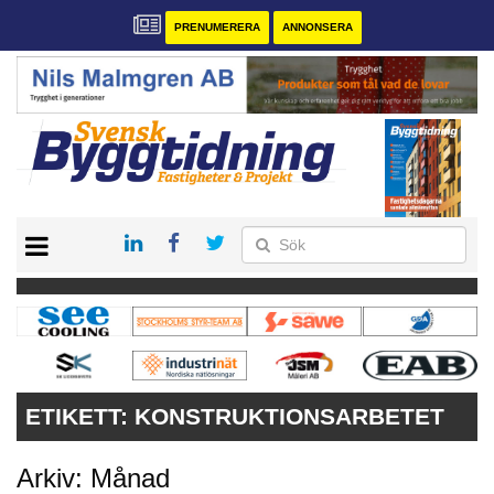
PRENUMERERA
ANNONSERA
START
PRENUMERERA
VÅRA ANDRA MAGASIN
ANNONSERA
KONTAKT
ETIKETT:
KONSTRUKTIONSARBETET
Arkiv: Månad