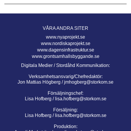
VÅRA ANDRA SITER
www.nyaprojekt.se
www.nordiskaprojekt.se
www.dagensinfrastruktur.se
www.grontsamhallsbyggande.se
Digitala Medier / Stordåhd Kommunikation:
Verksamhetsansvarig/Chefredaktör:
Jon Mattias Högberg /
jmhogberg@storkom.se
Försäljningschef:
Lisa Hofberg /
lisa.hofberg@storkom.se
Försäljning:
Lisa Hofberg /
lisa.hofberg@storkom.se
Produktion: