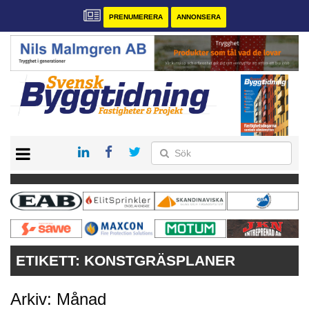
PRENUMERERA
ANNONSERA
START
PRENUMERERA
VÅRA ANDRA MAGASIN
ANNONSERA
KONTAKT
ETIKETT:
KONSTGRÄSPLANER
Arkiv: Månad