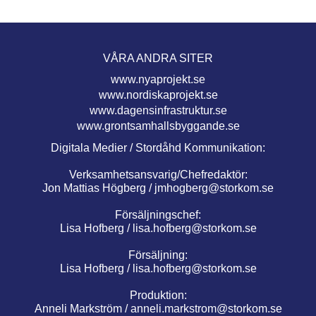
VÅRA ANDRA SITER
www.nyaprojekt.se
www.nordiskaprojekt.se
www.dagensinfrastruktur.se
www.grontsamhallsbyggande.se
Digitala Medier / Stordåhd Kommunikation:
Verksamhetsansvarig/Chefredaktör:
Jon Mattias Högberg /
jmhogberg@storkom.se
Försäljningschef:
Lisa Hofberg /
lisa.hofberg@storkom.se
Försäljning:
Lisa Hofberg /
lisa.hofberg@storkom.se
Produktion:
Anneli Markström /
anneli.markstrom@storkom.se