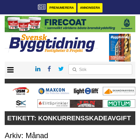
PRENUMERERA
ANNONSERA
START
PRENUMERERA
VÅRA ANDRA MAGASIN
ANNONSERA
KONTAKT
ETIKETT:
KONKURRENSSKADEAVGIFT
Arkiv: Månad