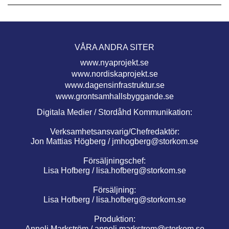
VÅRA ANDRA SITER
www.nyaprojekt.se
www.nordiskaprojekt.se
www.dagensinfrastruktur.se
www.grontsamhallsbyggande.se
Digitala Medier / Stordåhd Kommunikation:
Verksamhetsansvarig/Chefredaktör:
Jon Mattias Högberg /
jmhogberg@storkom.se
Försäljningschef:
Lisa Hofberg /
lisa.hofberg@storkom.se
Försäljning:
Lisa Hofberg /
lisa.hofberg@storkom.se
Produktion:
Anneli Markström /
anneli.markstrom@storkom.se